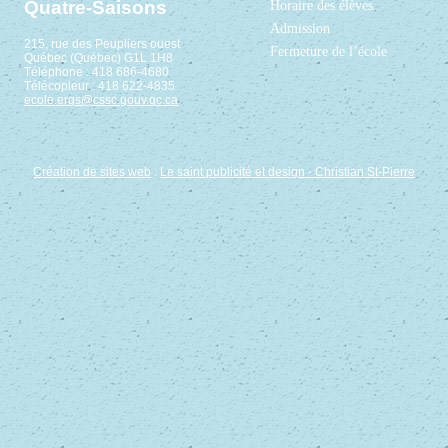
Quatre-Saisons
Horaire des élèves
Admission
215, rue des Peupliers ouest
Fermeture de l’école
Québec (Québec) G1L 1H8
Téléphone : 418 686-4680
Télécopieur : 418 622-4835
ecole.erqs@cssc.gouv.qc.ca
Création de sites web
:
Le saint publicité et design
- Christian St-Pierre