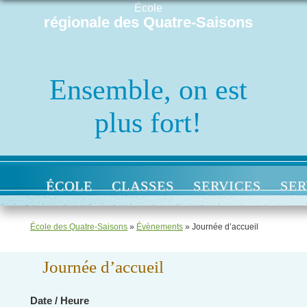
École
régionale des Quatre-Saisons
Ensemble, on est
plus fort!
ÉCOLE
CLASSES
SERVICES
SER
École des Quatre-Saisons
»
Évènements
»
Journée d’accueil
Journée d’accueil
Date / Heure